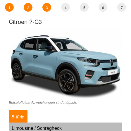
1
2
3
4
5
6
7
Citroen ?-C3
Beispielfotos! Abweichungen sind möglich.
5-türig
Limousine / Schrägheck