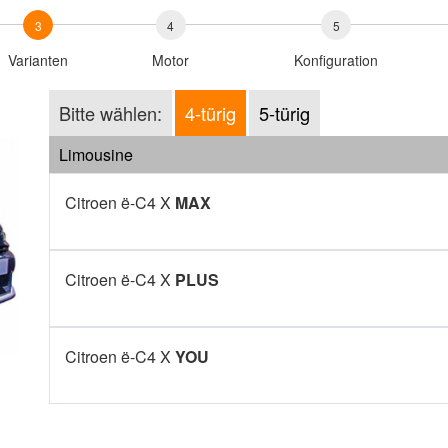
3
4
5
Varianten
Motor
Konfiguration
Bitte wählen:
4-türig
5-türig
Limousine
Citroen ë-C4 X
MAX
Citroen ë-C4 X
PLUS
Citroen ë-C4 X
YOU