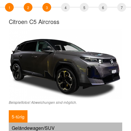
1
2
3
4
5
6
7
Citroen C5 Aircross
Beispielfotos! Abweichungen sind möglich.
5-türig
Geländewagen/SUV