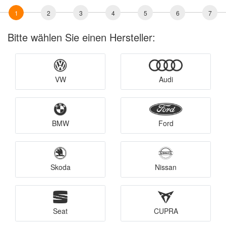
1
2
3
4
5
6
7
Bitte wählen Sie einen Hersteller:
VW
Audi
BMW
Ford
Skoda
Nissan
Seat
CUPRA