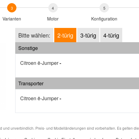
3
4
5
Varianten
Motor
Konfiguration
Bitte wählen:
2-türig
3-türig
4-türig
Sonstige
Citroen ë-Jumper
-
Transporter
Citroen ë-Jumper
-
nd und unverbindlich. Preis- und Modelländerungen sind vorbehalten. Es gelten die