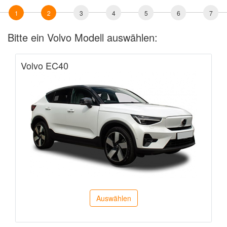
1
2
3
4
5
6
7
Bitte ein Volvo Modell auswählen:
Volvo EC40
Auswählen